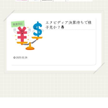
エヌビディア決算待ちで様
投資日記
子見か？🤞
2025.02.26