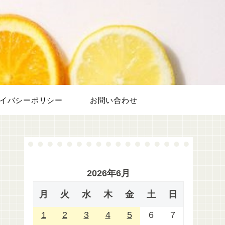
フ
イバシーポリシー
お問い合わせ
2026年6月
月
火
水
木
金
土
日
1
2
3
4
5
6
7