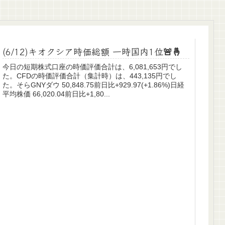
(6/12)キオクシア時価総額 一時国内1位🚨🤞
今日の短期株式口座の時価評価合計は、6,081,653円でし
た。CFDの時価評価合計（集計時）は、443,135円でし
た。そらGNYダウ 50,848.75前日比+929.97(+1.86%)日経
平均株価 66,020.04前日比+1,80...