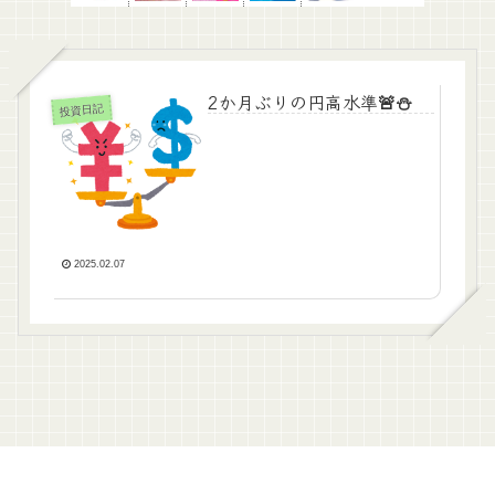
2か月ぶりの円高水準🚨⛄
投資日記
2025.02.07