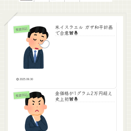
米イスラエル ガザ和平計画
投資日記
で合意🚨🤞
2025.09.30
金価格が1グラム2万円超え
投資日記
史上初🚨🤞