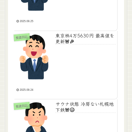
2025.09.25
東京株4万5630円 最高値を
投資日記
更新🚨🎉
2025.09.24
サウナ状態 冷房ない札幌地
投資日記
下鉄🚨🥴