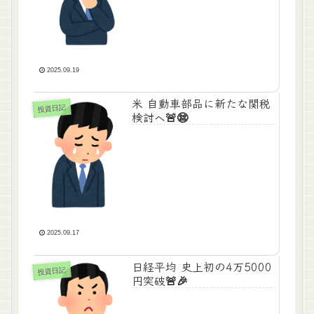
2025.09.19
米 自動車部品に新たな関税
投資日記
検討へ🚨😨
2025.09.17
日経平均 史上初の4万5000
投資日記
円突破🚨🎉