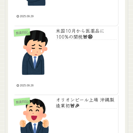
2025.09.29
米国10月から医薬品に
投資日記
100%の関税🚨😨
2025.09.26
オリオンビール上場 沖縄製
投資日記
造業初🚨🎉