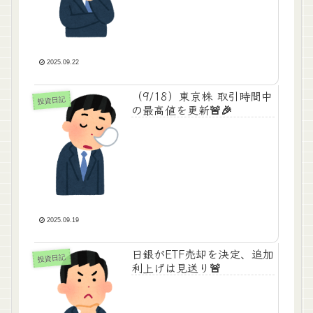
2025.09.22
（9/18）東京株 取引時間中
投資日記
の最高値を更新🚨🎉
2025.09.19
日銀がETF売却を決定、追加
投資日記
利上げは見送り🚨