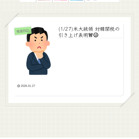
(1/27)米大統領 対韓関税の
投資日記
引き上げ表明🚨🥴
2026.01.27