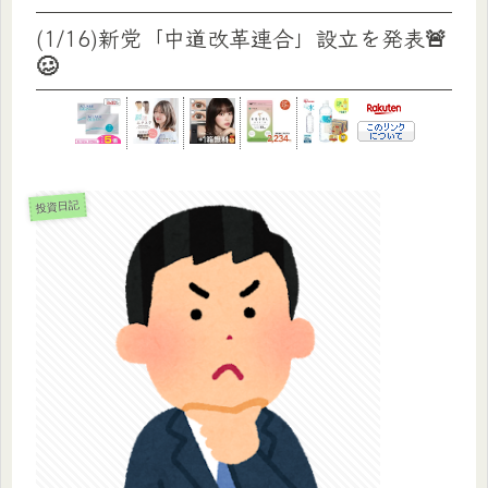
(1/16)新党「中道改革連合」設立を発表🚨
🥴
投資日記