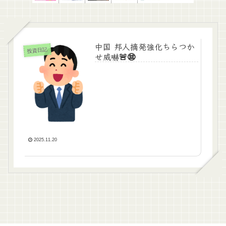
中国 邦人摘発強化ちらつか
投資日記
せ威嚇🚨😨
2025.11.20