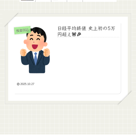
日経平均終値 史上初の5万
投資日記
円超え🚨🎉
2025.10.27