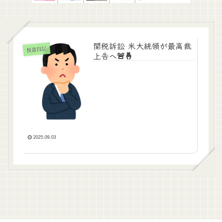
関税訴訟 米大統領が最高裁
投資日記
上告へ🚨🤞
2025.09.03