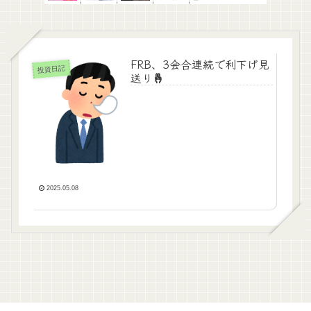
FRB、3会合連続で利下げ見
投資日記
送り🤞
2025.05.08