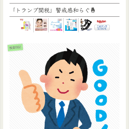
「トランプ関税」警戒感和らぐ🤞
投資日記