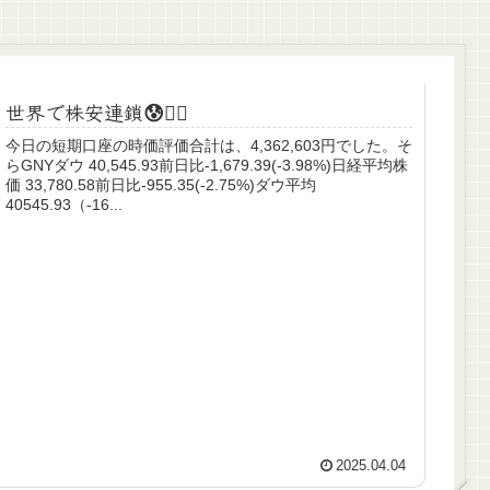
世界で株安連鎖😰🤦‍♂️
今日の短期口座の時価評価合計は、4,362,603円でした。そ
らGNYダウ 40,545.93前日比-1,679.39(-3.98%)日経平均株
価 33,780.58前日比-955.35(-2.75%)ダウ平均
40545.93（-16...
2025.04.04