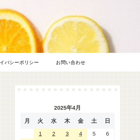
フ
イバシーポリシー
お問い合わせ
2025年4月
月
火
水
木
金
土
日
1
2
3
4
5
6