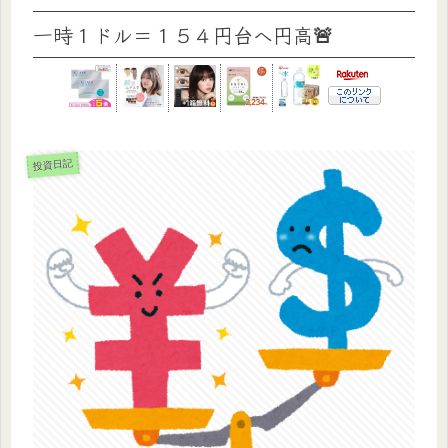
一時１ドル＝１５４円台へ円高🚨
投資日記