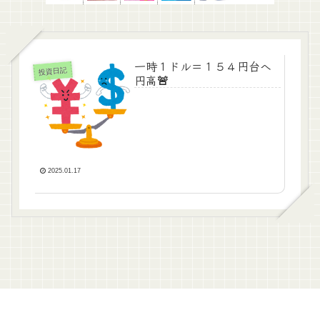
一時１ドル＝１５４円台へ
投資日記
円高🚨
2025.01.17