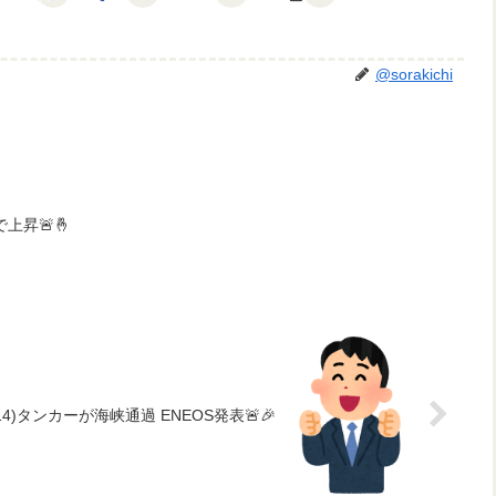
@sorakichi
で上昇🚨🤞
/14)タンカーが海峡通過 ENEOS発表🚨🎉