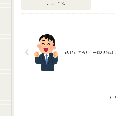
シェアする
(5/12)長期金利 一時2.54%ま
(5