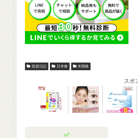
投資日記
日本株
米国株
スポ