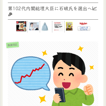
第102代内閣総理大臣に石破氏を選出へ📈
🎉
投資日記