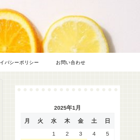
フ
イバシーポリシー
お問い合わせ
2025年1月
月
火
水
木
金
土
日
1
2
3
4
5