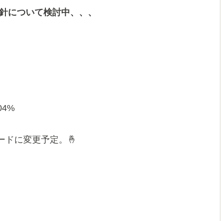
針について検討中、、、
.04%
ドに変更予定。🤞