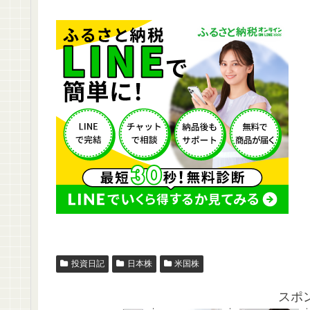
投資日記
日本株
米国株
スポ