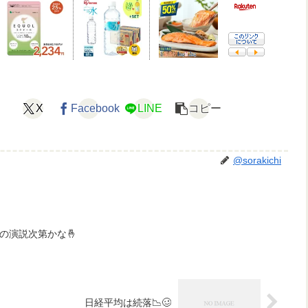
X
Facebook
LINE
コピー
@sorakichi
の演説次第かな🤞
日経平均は続落📉🥴