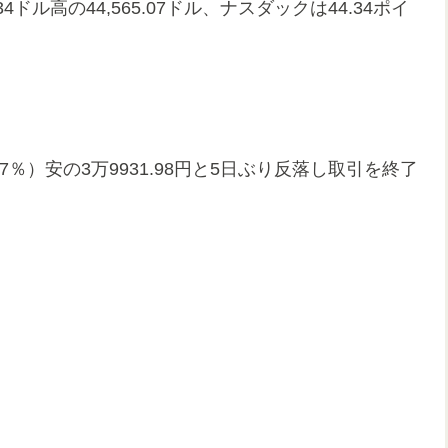
ドル高の44,565.07ドル、ナスダックは44.34ポイ
07％）安の3万9931.98円と5日ぶり反落し取引を終了